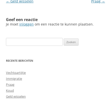
Berichtnavigatie
←
Geld wisselen
Praag
→
Geef een reactie
Je moet
inloggen
om een reactie te kunnen plaatsen.
Zoeken
naar:
RECENTE BERICHTEN
Vechtpartijtje
Immigratie
Praag
Koud
Geld wisselen