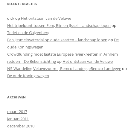
RECENTE REACTIES
dick
op
Het ontstaan van de Veluwe
Het tripelpunt tussen Eem, Rijn en IJssel – landschap lopen
op
Terlet en de Galgenberg
Een ijssmeltwaterdal op oude kaarten – landschap lopen
op
De
oude Koningswegen
Crowdfunding moet laatste Europese rivierkreeften in Arnhem
redden | De Bekenstichting
op
Het ontstaan van de Veluwe
NS-Wandeling Veluwezoom | Remco LandeggeRemco Landegge
op
De oude Koningswegen
ARCHIEVEN
maart 2017
januari 2011
december 2010