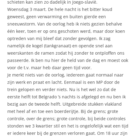
schieten kan zien zo dadelijk in Joego-slavië.
Woensdag 3 maart. De hele nacht is het bitter koud
geweest, geen verwarming en buiten gierde een
sneeuwstorm. Van de oorlog heb ik niets gezien behalve
één keer, toen er op ons geschoten werd, maar door koen
optreden van mij bleef dat zonder gevolgen. Ik zag
namelijk de kogel (tankgranaat) en opende snel aan
weerskanten de ramen zodat hij zonder te ontploffen ons
passeerde. Ik ben nu hier de held van de dag en moest ook
voor de t.v. maar heb daar geen tijd voor.
Je merkt niets van de oorlog, iedereen gaat normaal naar
zijn werk en praat en lacht. Eenmaal is een MP door de
trein gelopen en verder niets. Nu is het wel zo dat de
eerste helft tot Belgrado ’s nachts is afgelegd en nu ben ik
bezig aan de tweede helft. Uitgebreide stukken vlakland
met heel af en toe een boerderijtje. Bij de grens; grote
controle, over de grens; grote controle, bij beide controles
stonden we 3 kwartier stil en het is ongelofelijk wat een tijd
er iedere keer bij de grenzen verloren gaat. Om 18 uur zijn