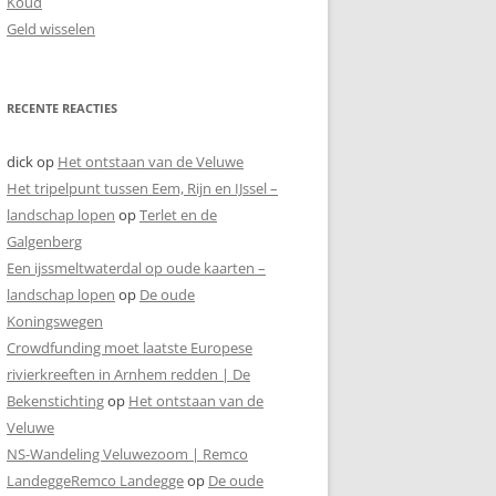
Koud
Geld wisselen
RECENTE REACTIES
dick
op
Het ontstaan van de Veluwe
Het tripelpunt tussen Eem, Rijn en IJssel –
landschap lopen
op
Terlet en de
Galgenberg
Een ijssmeltwaterdal op oude kaarten –
landschap lopen
op
De oude
Koningswegen
Crowdfunding moet laatste Europese
rivierkreeften in Arnhem redden | De
Bekenstichting
op
Het ontstaan van de
Veluwe
NS-Wandeling Veluwezoom | Remco
LandeggeRemco Landegge
op
De oude