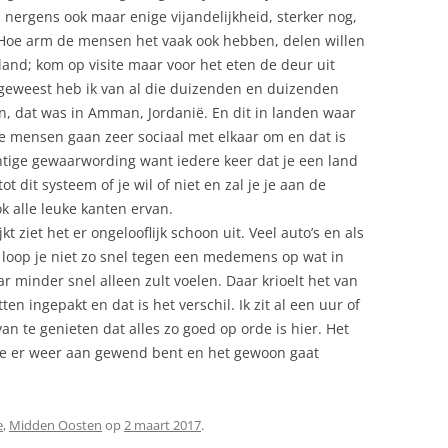
 nergens ook maar enige vijandelijkheid, sterker nog,
 Hoe arm de mensen het vaak ook hebben, delen willen
rland; kom op visite maar voor het eten de deur uit
n geweest heb ik van al die duizenden en duizenden
n, dat was in Amman, Jordanië. En dit in landen waar
 mensen gaan zeer sociaal met elkaar om en dat is
htige gewaarwording want iedere keer dat je een land
t dit systeem of je wil of niet en zal je je aan de
 alle leuke kanten ervan.
kt ziet het er ongelooflijk schoon uit. Veel auto’s en als
en loop je niet zo snel tegen een medemens op wat in
r minder snel alleen zult voelen. Daar krioelt het van
n ingepakt en dat is het verschil. Ik zit al een uur of
 van te genieten dat alles zo goed op orde is hier. Het
t je er weer aan gewend bent en het gewoon gaat
e
,
Midden Oosten
op
2 maart 2017
.