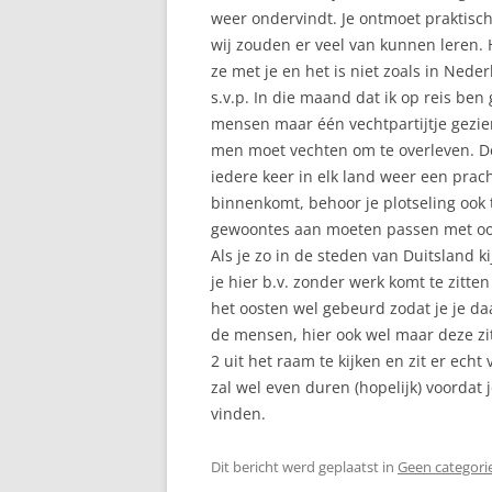
weer ondervindt. Je ontmoet praktisch
wij zouden er veel van kunnen leren.
ze met je en het is niet zoals in Nede
s.v.p. In die maand dat ik op reis be
mensen maar één vechtpartijtje gezie
men moet vechten om te overleven. De
iedere keer in elk land weer een prac
binnenkomt, behoor je plotseling ook to
gewoontes aan moeten passen met ook
Als je zo in de steden van Duitsland kij
je hier b.v. zonder werk komt te zitt
het oosten wel gebeurd zodat je je daa
de mensen, hier ook wel maar deze zitte
2 uit het raam te kijken en zit er echt
zal wel even duren (hopelijk) voorda
vinden.
Dit bericht werd geplaatst in
Geen categori