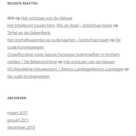
RECENTE REACTIES
dick
op
Het ontstaan van de Veluwe
Het tripelpunt tussen Eem, Rijn en IJssel – landschap lopen
op
Terlet en de Galgenberg
Een ijssmeltwaterdal op oude kaarten – landschap lopen
op
De
oude Koningswegen
Crowdfunding moet laatste Europese rivierkreeften in Arnhem
redden | De Bekenstichting
op
Het ontstaan van de Veluwe
NS-Wandeling Veluwezoom | Remco LandeggeRemco Landegge
op
De oude Koningswegen
ARCHIEVEN
maart 2017
januari 2011
december 2010