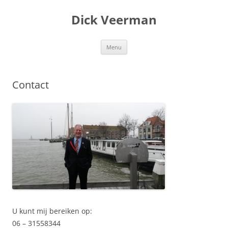
Dick Veerman
Ga
Menu
naar
de
inhoud
Contact
U kunt mij bereiken op:
06 – 31558344