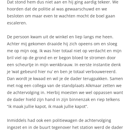
Dat stond hem dus niet aan en hij ging aardig tekeer. We
hoorden dat de politie al was gewaarschuwd en we
besloten om maar even te wachten mocht de boel gaan
escaleren.
De persoon kwam uit de winkel en liep langs me heen.
Achter mij gekomen draaide hij zich opeens om en sloeg
me op mijn oog. Ik was hier totaal niet op verdacht en mijn
bril viel op de grond en er begon bloed te stromen door
een scheurtje in mijn wenkbrauw. In eerste instantie denk
je ‘wat gebeurd hier nu’ en ben je totaal verbouwereerd.
Dan wordt je kwaad en wil je de dader terugpakken. Samen
met nog een collega van de standplaats Alkmaar zetten we
de achtervolging in. Hierbij moesten we wel oppassen want
de dader hield zijn hand in zijn binnenzak en riep telkens
“ik maak jullie kapot, ik maak jullie kapot”.
Inmiddels had ook een politiewagen de achtervolging
ingezet en in de buurt tegenover het station werd de dader