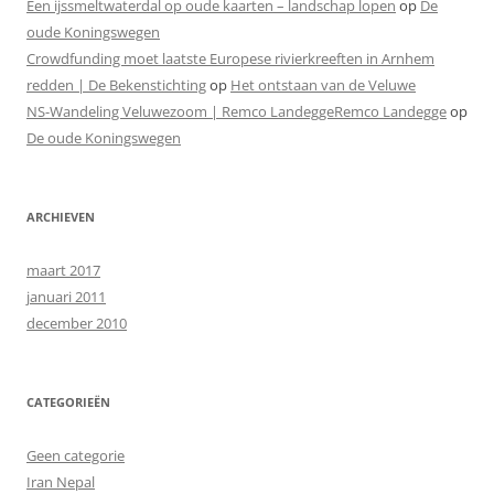
Een ijssmeltwaterdal op oude kaarten – landschap lopen
op
De
oude Koningswegen
Crowdfunding moet laatste Europese rivierkreeften in Arnhem
redden | De Bekenstichting
op
Het ontstaan van de Veluwe
NS-Wandeling Veluwezoom | Remco LandeggeRemco Landegge
op
De oude Koningswegen
ARCHIEVEN
maart 2017
januari 2011
december 2010
CATEGORIEËN
Geen categorie
Iran Nepal