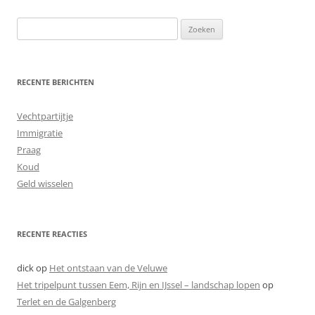
Zoeken
naar:
RECENTE BERICHTEN
Vechtpartijtje
Immigratie
Praag
Koud
Geld wisselen
RECENTE REACTIES
dick
op
Het ontstaan van de Veluwe
Het tripelpunt tussen Eem, Rijn en IJssel – landschap lopen
op
Terlet en de Galgenberg