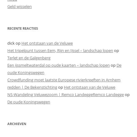
Geld wisselen
RECENTE REACTIES
dick
op
Het ontstaan van de Veluwe
Het tripelpunt tussen Eem, Rijn en IJssel – landschap lopen
op
Terlet en de Galgenberg
Een ijssmeltwaterdal op oude kaarten – landschap lopen
op
De
oude Koningswegen
Crowdfunding moet laatste Europese rivierkreeften in Arnhem
redden | De Bekenstichting
op
Het ontstaan van de Veluwe
NS-Wandeling Veluwezoom | Remco LandeggeRemco Landegge
op
De oude Koningswegen
ARCHIEVEN