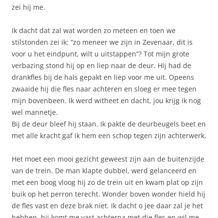
zei hij me.
Ik dacht dat zal wat worden zo meteen en toen we
stilstonden zei ik: “zo meneer we zijn in Zevenaar, dit is
voor u het eindpunt, wilt u uitstappen”? Tot mijn grote
verbazing stond hij op en liep naar de deur. Hij had de
drankfles bij de hals gepakt en liep voor me uit. Opeens
zwaaide hij die fles naar achteren en sloeg er mee tegen
mijn bovenbeen. Ik werd witheet en dacht, jou krijg ik nog
wel mannetje.
Bij de deur bleef hij staan. Ik pakte de deurbeugels beet en
met alle kracht gaf ik hem een schop tegen zijn achterwerk.
Het moet een mooi gezicht geweest zijn aan de buitenzijde
van de trein. De man klapte dubbel, werd gelanceerd en
met een boog vloog hij zo de trein uit en kwam plat op zijn
buik op het perron terecht. Wonder boven wonder hield hij
de fles vast en deze brak niet. Ik dacht o jee daar zal je het
hebben, hij komt me vast achterna met die fles en wil me