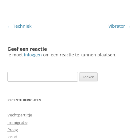
Berichtnavigatie
←
Techniek
Vibrator
→
Geef een reactie
Je moet
inloggen
om een reactie te kunnen plaatsen.
Zoeken
naar:
RECENTE BERICHTEN
Vechtpartijtje
Immigratie
Praag
Koud