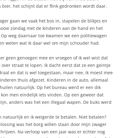
es bier, het schijnt dat er flink gedronken wordt daar.
ger gaan we vaak het bos in, stapelen de blikjes en
n mooie zondag met de kinderen aan de hand en het
. Op weg daarnaar toe kwamen we een politiewagen
en weten wat ik daar wel om mijn schouder had.
er geen genoegen mee en vroegen of ik wel wist dat
er straat te lopen. Ik dacht eerst dat ze een geintje
raal en dat is wel toegestaan, maar nee, ik moest mee
nderen thuis afgezet. Kinderen in de auto, allemaal
k huilen natuurlijk. Op het bureau werd er een dik
 kon men eindelijk iets vinden. Op een geweer dat
ijn, anders was het een illegaal wapen. De buks werd
natuurlijk en ik weigerde te betalen. Niet betalen?
plossing was het borg willen staan door mijn zwager
chrijven. Na verloop van een jaar was er echter nog