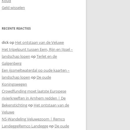
Koud
Geld wisselen
RECENTE REACTIES
dick
op
Het ontstaan van de Veluwe
Het tripelpunt tussen Eem, Rijn en IJssel –
landschap lopen
op
Terlet en de
Galgenberg
Een ijssmeltwaterdal op oude kaarten –
landschap lopen
op
De oude
Koningswegen
Crowdfunding moet laatste Europese
rivierkreeften in Arnhem redden | De
Bekenstichting
op
Het ontstaan van de
Veluwe
NS-Wandeling Veluwezoom | Remco
LandeggeRemco Landegge
op
De oude