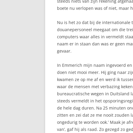
steeds niets van zijn rekening afgeh
boete nu verlopen was of niet, maar
Nu is het zo dat bij de international
douanepersoneel meegaat om die trei
computers waar alles in vermeldt staa
naam er in staan dan was er geen man
gevaar.
In Emmerich mijn naam ingevoerd en 
doen niet mooi meer. Hij ging naar zi
kwamen ze op me af en werd ik tussen
waar de mensen met verbazing keken n
bureaucratische wegen in Duitsland 
steeds vermeldt in het opsporingsregis
de hele dag duren. Na 25 minuten on
zitten en zei dat ze me nooit zouden 
ongedurig te worden ook.’ Maak je af
van’, gaf hij als raad. Zo gezegd zo 