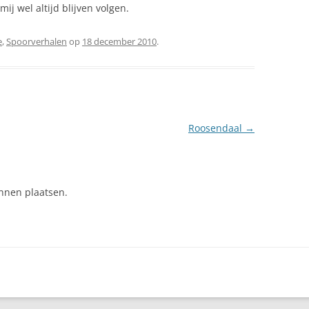
ij wel altijd blijven volgen.
e
,
Spoorverhalen
op
18 december 2010
.
Roosendaal
→
nnen plaatsen.