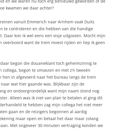
aald en we waren nu toch erg benieuwd geworden of de
 hoe kwamen we daar achter?
e treinen vanuit Emmerich naar Arnhem vaak Duits
n te controleren en die hebben van die handige
t. Daar kon ik wel eens een visje uitgooien. Mocht mijn
 overboord want de trein moest rijden en liep ik geen
daar begon die douaneklant toch geheimzinnig te
jn collega, begon te smoezen en met z’n tweeën
 hen in afgevoerd naar het bureau langs de trein
aar wat hier gaande was. Blijkbaar zijn de
lang en ondoorgrondelijk want mijn naam stond nog
ter. Alleen was ik niet van plan te betalen al ging dit
derhandeld te hebben zag mijn collega het niet meer
laten gaan en de reizigers begonnen al aardig
rekening maar open en betaal het daar maar zolang
gedaan. Met ongeveer 30 minuten vertraging konden we