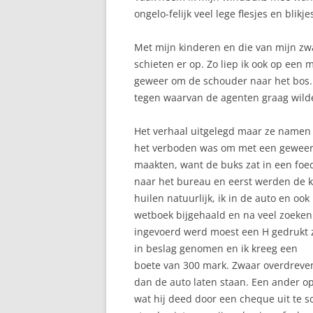
ongelo-felijk veel lege flesjes en blikj
Met mijn kinderen en die van mijn zwa
schieten er op. Zo liep ik ook op ee
geweer om de schouder naar het bos
tegen waarvan de agenten graag wild
Het verhaal uitgelegd maar ze namen 
het verboden was om met een geweer ov
maakten, want de buks zat in een foed
naar het bureau en eerst werden de ki
huilen natuurlijk, ik in de auto en oo
wetboek bijgehaald en na veel zoeken
ingevoerd werd moest een H gedrukt z
in beslag genomen en ik kreeg een
boete van 300 mark. Zwaar overdreven 
dan de auto laten staan. Een ander o
wat hij deed door een cheque uit te s