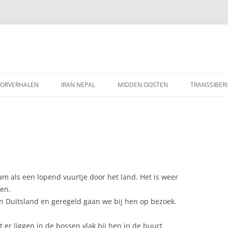
Ga
naar
ORVERHALEN
IRAN NEPAL
MIDDEN OOSTEN
TRANSSIBERI
de
inhoud
am als een lopend vuurtje door het land. Het is weer
en.
 Duitsland en geregeld gaan we bij hen op bezoek.
er liggen in de bossen vlak bij hen in de buurt