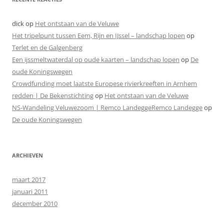
dick
op
Het ontstaan van de Veluwe
Het tripelpunt tussen Eem, Rijn en IJssel – landschap lopen
op
Terlet en de Galgenberg
Een ijssmeltwaterdal op oude kaarten – landschap lopen
op
De
oude Koningswegen
Crowdfunding moet laatste Europese rivierkreeften in Arnhem
redden | De Bekenstichting
op
Het ontstaan van de Veluwe
NS-Wandeling Veluwezoom | Remco LandeggeRemco Landegge
op
De oude Koningswegen
ARCHIEVEN
maart 2017
januari 2011
december 2010