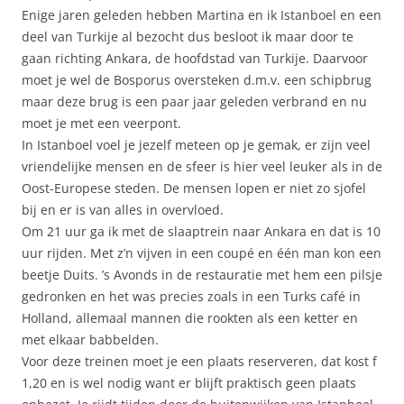
Enige jaren geleden hebben Martina en ik Istanboel en een
deel van Turkije al bezocht dus besloot ik maar door te
gaan richting Ankara, de hoofdstad van Turkije. Daarvoor
moet je wel de Bosporus oversteken d.m.v. een schipbrug
maar deze brug is een paar jaar geleden verbrand en nu
moet je met een veerpont.
In Istanboel voel je jezelf meteen op je gemak, er zijn veel
vriendelijke mensen en de sfeer is hier veel leuker als in de
Oost-Europese steden. De mensen lopen er niet zo sjofel
bij en er is van alles in overvloed.
Om 21 uur ga ik met de slaaptrein naar Ankara en dat is 10
uur rijden. Met z’n vijven in een coupé en één man kon een
beetje Duits. ’s Avonds in de restauratie met hem een pilsje
gedronken en het was precies zoals in een Turks café in
Holland, allemaal mannen die rookten als een ketter en
met elkaar babbelden.
Voor deze treinen moet je een plaats reserveren, dat kost f
1,20 en is wel nodig want er blijft praktisch geen plaats