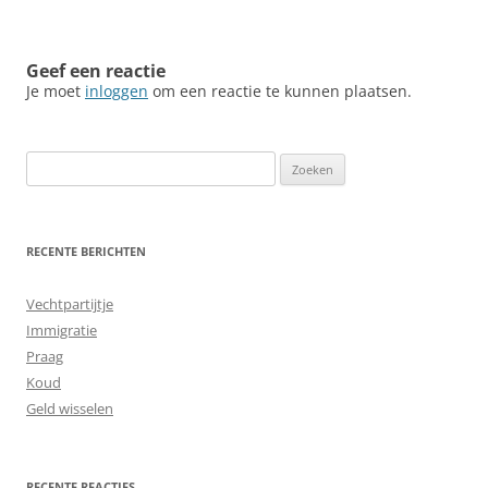
Geef een reactie
Je moet
inloggen
om een reactie te kunnen plaatsen.
Zoeken
naar:
RECENTE BERICHTEN
Vechtpartijtje
Immigratie
Praag
Koud
Geld wisselen
RECENTE REACTIES