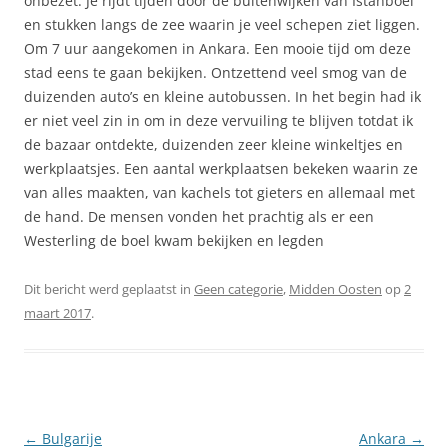
onbezet. Je rijdt tijden door de buitenwijken van Istanboel
en stukken langs de zee waarin je veel schepen ziet liggen.
Om 7 uur aangekomen in Ankara. Een mooie tijd om deze
stad eens te gaan bekijken. Ontzettend veel smog van de
duizenden auto’s en kleine autobussen. In het begin had ik
er niet veel zin in om in deze vervuiling te blijven totdat ik
de bazaar ontdekte, duizenden zeer kleine winkeltjes en
werkplaatsjes. Een aantal werkplaatsen bekeken waarin ze
van alles maakten, van kachels tot gieters en allemaal met
de hand. De mensen vonden het prachtig als er een
Westerling de boel kwam bekijken en legden
Dit bericht werd geplaatst in
Geen categorie
,
Midden Oosten
op
2
maart 2017
.
Berichtnavigatie
←
Bulgarije
Ankara
→