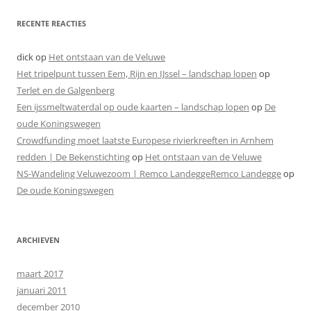
RECENTE REACTIES
dick
op
Het ontstaan van de Veluwe
Het tripelpunt tussen Eem, Rijn en IJssel – landschap lopen
op
Terlet en de Galgenberg
Een ijssmeltwaterdal op oude kaarten – landschap lopen
op
De
oude Koningswegen
Crowdfunding moet laatste Europese rivierkreeften in Arnhem
redden | De Bekenstichting
op
Het ontstaan van de Veluwe
NS-Wandeling Veluwezoom | Remco LandeggeRemco Landegge
op
De oude Koningswegen
ARCHIEVEN
maart 2017
januari 2011
december 2010