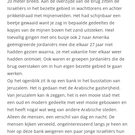
20 meter breed. Aan de overzijde van de brug zitten de
Israëliërs in het bezette gebied in wachttorens en achter
prikkeldraad met mijnenvelden. Het had schijnbaar een
beetje gewaaid want je zag in bepaalde gedeeltes de
kopjes van de mijnen boven het zand uitsteken. Heel
toevallig gingen met ons busje ook 2 naar Amerika
geëmigreerde Jordaniërs mee die elkaar 27 jaar niet
hadden gezien waarna, ze met vakantie hier elkaar weer
hadden ontmoet. Ook waren er groepen Jordaniërs die de
brug overstaken om in hun eigen bezette gebied te gaan
werken.
Op het ogenblik zit ik op een bank in het busstation van
Jeruzalem. Het is gedaan met de Arabische gastvrijheid.
Van Jeruzalem kan ik zeggen, het is een mooie stad met
een oud en modern gedeelte met veel mooie gebouwen en
het heeft nogal wat weg van andere Arabische steden.
Alleen de mensen, een verschil van dag en nacht. De
mensen kijken verveeld, ongeïnteresseerd langs je heen en
hier op deze bank weigeren een paar jonge Israëliërs hun