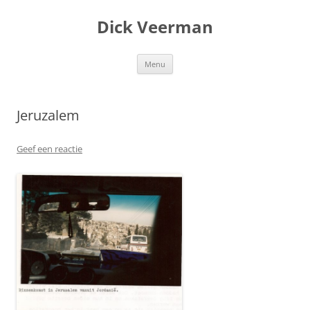
Dick Veerman
Ga
Menu
naar
de
inhoud
Jeruzalem
Geef een reactie