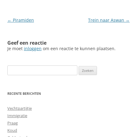
Berichtnavigatie
←
Piramiden
Trein naar Aswan
→
Geef een reactie
Je moet
inloggen
om een reactie te kunnen plaatsen.
Zoeken
naar:
RECENTE BERICHTEN
Vechtpartijtje
Immigratie
Praag
Koud