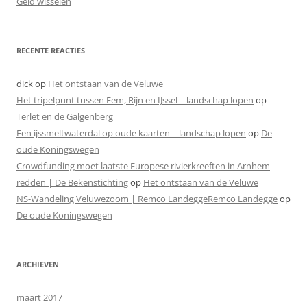
Geld wisselen
RECENTE REACTIES
dick
op
Het ontstaan van de Veluwe
Het tripelpunt tussen Eem, Rijn en IJssel – landschap lopen
op
Terlet en de Galgenberg
Een ijssmeltwaterdal op oude kaarten – landschap lopen
op
De
oude Koningswegen
Crowdfunding moet laatste Europese rivierkreeften in Arnhem
redden | De Bekenstichting
op
Het ontstaan van de Veluwe
NS-Wandeling Veluwezoom | Remco LandeggeRemco Landegge
op
De oude Koningswegen
ARCHIEVEN
maart 2017