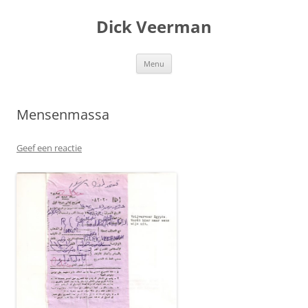
Dick Veerman
Ga
Menu
naar
de
inhoud
Mensenmassa
Geef een reactie