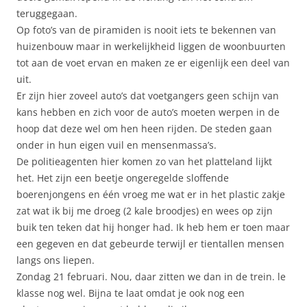
teruggegaan.
Op foto’s van de piramiden is nooit iets te bekennen van
huizenbouw maar in werkelijkheid liggen de woonbuurten
tot aan de voet ervan en maken ze er eigenlijk een deel van
uit.
Er zijn hier zoveel auto’s dat voetgangers geen schijn van
kans hebben en zich voor de auto’s moeten werpen in de
hoop dat deze wel om hen heen rijden. De steden gaan
onder in hun eigen vuil en mensenmassa’s.
De politieagenten hier komen zo van het platteland lijkt
het. Het zijn een beetje ongeregelde sloffende
boerenjongens en één vroeg me wat er in het plastic zakje
zat wat ik bij me droeg (2 kale broodjes) en wees op zijn
buik ten teken dat hij honger had. Ik heb hem er toen maar
een gegeven en dat gebeurde terwijl er tientallen mensen
langs ons liepen.
Zondag 21 februari. Nou, daar zitten we dan in de trein. le
klasse nog wel. Bijna te laat omdat je ook nog een