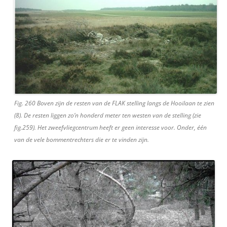
Fig. 260 Boven zijn de resten van de FLAK stelling langs de Hooilaan te zien
(8). De resten liggen zo’n honderd meter ten westen van de stelling (zie
fig.259). Het zweefvliegcentrum heeft er geen interesse voor. Onder, één
van de vele bommentrechters die er te vinden zijn.