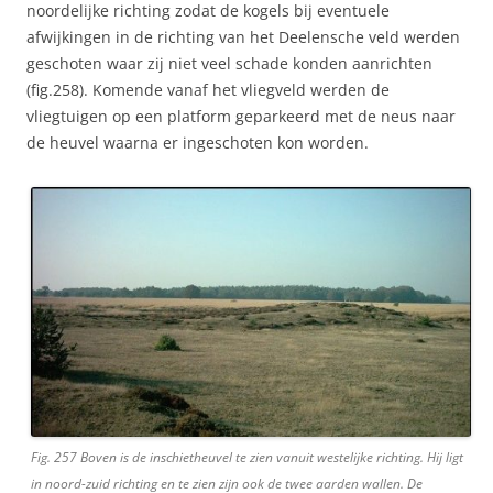
noordelijke richting zodat de kogels bij eventuele
afwijkingen in de richting van het Deelensche veld werden
geschoten waar zij niet veel schade konden aanrichten
(fig.258). Komende vanaf het vliegveld werden de
vliegtuigen op een platform geparkeerd met de neus naar
de heuvel waarna er ingeschoten kon worden.
Fig. 257 Boven is de inschietheuvel te zien vanuit westelijke richting. Hij ligt
in noord-zuid richting en te zien zijn ook de twee aarden wallen. De