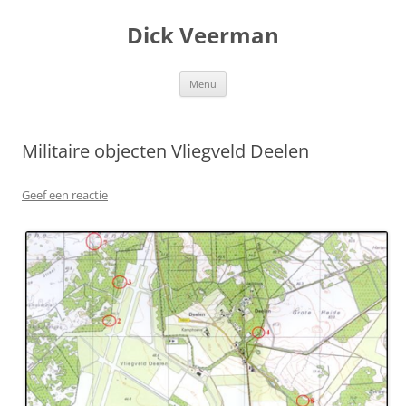
Dick Veerman
Ga
Menu
naar
de
inhoud
Militaire objecten Vliegveld Deelen
Geef een reactie