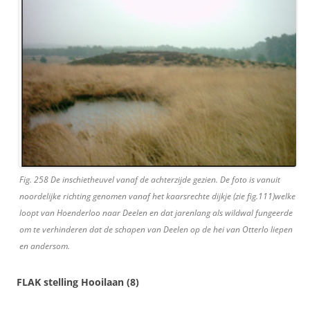
Fig. 258 De inschietheuvel vanaf de achterzijde gezien. De foto is vanuit
noordelijke richting genomen vanaf het kaarsrechte dijkje (zie fig.111)welke
loopt van Hoenderloo naar Deelen en dat jarenlang als wildwal fungeerde
om te verhinderen dat de schapen van Deelen op de hei van Otterlo liepen
en andersom.
FLAK stelling Hooilaan (8)