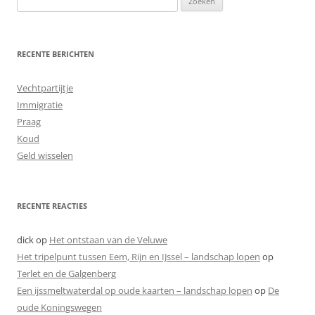
naar:
RECENTE BERICHTEN
Vechtpartijtje
Immigratie
Praag
Koud
Geld wisselen
RECENTE REACTIES
dick
op
Het ontstaan van de Veluwe
Het tripelpunt tussen Eem, Rijn en IJssel – landschap lopen
op
Terlet en de Galgenberg
Een ijssmeltwaterdal op oude kaarten – landschap lopen
op
De
oude Koningswegen