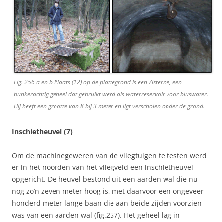
Fig. 256 a en b Plaats (12) op de plattegrond is een Zisterne, een
bunkerachtig geheel dat gebruikt werd als waterreservoir voor bluswater.
Hij heeft een grootte van 8 bij 3 meter en ligt verscholen onder de grond.
Inschietheuvel (7)
Om de machinegeweren van de vliegtuigen te testen werd
er in het noorden van het vliegveld een inschietheuvel
opgericht. De heuvel bestond uit een aarden wal die nu
nog zo’n zeven meter hoog is, met daarvoor een ongeveer
honderd meter lange baan die aan beide zijden voorzien
was van een aarden wal (fig.257). Het geheel lag in