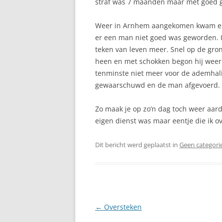
straf was 7 maanden maar met goed g
Weer in Arnhem aangekomen kwam er 
er een man niet goed was geworden. I
teken van leven meer. Snel op de grond
heen en met schokken begon hij weer 
tenminste niet meer voor de ademhali
gewaarschuwd en de man afgevoerd.
Zo maak je op zo’n dag toch weer aar
eigen dienst was maar eentje die ik 
Dit bericht werd geplaatst in
Geen categori
Berichtnavigatie
←
Oversteken