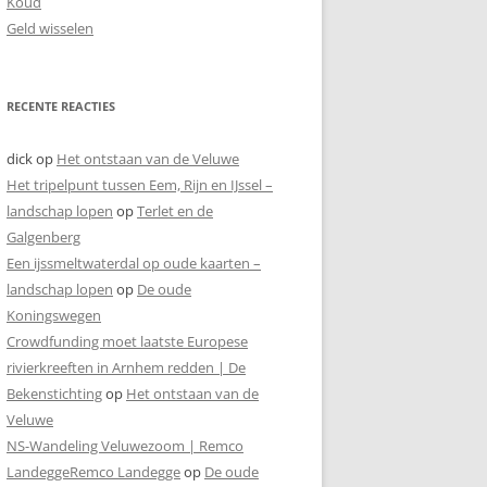
Koud
Geld wisselen
RECENTE REACTIES
dick
op
Het ontstaan van de Veluwe
Het tripelpunt tussen Eem, Rijn en IJssel –
landschap lopen
op
Terlet en de
Galgenberg
Een ijssmeltwaterdal op oude kaarten –
landschap lopen
op
De oude
Koningswegen
Crowdfunding moet laatste Europese
rivierkreeften in Arnhem redden | De
Bekenstichting
op
Het ontstaan van de
Veluwe
NS-Wandeling Veluwezoom | Remco
LandeggeRemco Landegge
op
De oude