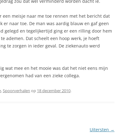
edrag zou dat wel verminderd worden dacht ie.
een meisje naar me toe rennen met het bericht dat
k er naar toe. De man was aardig blauw en gaf geen
 gelegd en tegelijkertijd ging er een rilling door hem
te ademen. Dat scheelt een hoop werk, je hoeft
ng te zorgen in ieder geval. De ziekenauto werd
dig wat mee en het mooie was dat het niet eens mijn
overgenomen had van een zieke collega.
e
,
Spoorverhalen
op
18 december 2010
.
Uitersten
→