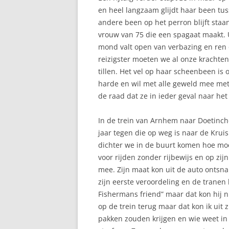
en heel langzaam glijdt haar been tus
andere been op het perron blijft staan
vrouw van 75 die een spagaat maakt. 
mond valt open van verbazing en ren
reizigster moeten we al onze krachten
tillen. Het vel op haar scheenbeen is 
harde en wil met alle geweld mee me
de raad dat ze in ieder geval naar het
In de trein van Arnhem naar Doetinc
jaar tegen die op weg is naar de Kruis
dichter we in de buurt komen hoe moei
voor rijden zonder rijbewijs en op zijn
mee. Zijn maat kon uit de auto ontsn
zijn eerste veroordeling en de tranen 
Fishermans friend” maar dat kon hij 
op de trein terug maar dat kon ik uit 
pakken zouden krijgen en wie weet in 