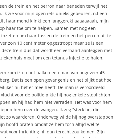
sen de trein en het perron naar beneden terwijl het
. Ik zie voor mijn ogen iets unieks gebeuren, n.l een
Uit haar mond klinkt een langgerekt aaaaaaaah, mijn
 op haar toe om te helpen. Samen met nog een
 inzetten om haar tussen de trein en het perron uit te
over zo’n 10 centimeter opgestroopt maar ze is een
t deze trein dus dat wordt een verband aanleggen met
 ziekenhuis moet om een tetanus injectie te halen.
hem kom ik op het balkon een man van ongeveer 45
berg. Dat is een open gevangenis en het blijkt dat hoe
lijker hij het er mee heeft. De man is veroordeeld
 vlucht voor de politie pikte hij nog enkele stoplichten
appen en hij had hem niet verraden. Het was voor hem
liepen hem over de wangen. Ik zeg “sterk he, die
niet zo waarderen. Onderweg wilde hij nog overstappen
zijn hoofd praten omdat ze hem toch altijd wel te
wat voor inrichting hij dan terecht zou komen. Zijn