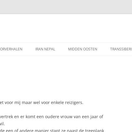
Ga
naar
ORVERHALEN
IRAN NEPAL
MIDDEN OOSTEN
TRANSSIBERI
de
inhoud
 voor mij maar wel voor enkele reizigers.
ertrek en er komt een oudere vrouw van een jaar of
il.
p de een of andere manier stapt ze naast de treeplank