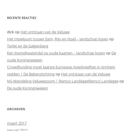
RECENTE REACTIES
dick
op
Het ontstaan van de Veluwe
Het tripelpunt tussen Eem, Rijn en IJssel – landschap lopen
op
Terlet en de Galgenberg
Een ijssmeltwaterdal op oude kaarten – landschap lopen
op
De
oude Koningswegen
Crowdfunding moet laatste Europese rivierkreeften in Arnhem
redden | De Bekenstichting
op
Het ontstaan van de Veluwe
NS-Wandeling Veluwezoom | Remco LandeggeRemco Landegge
op
De oude Koningswegen
ARCHIEVEN
maart 2017
januari 2011