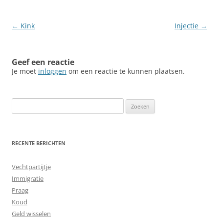
Berichtnavigatie
←
Kink
Injectie
→
Geef een reactie
Je moet
inloggen
om een reactie te kunnen plaatsen.
Zoeken
naar:
RECENTE BERICHTEN
Vechtpartijtje
Immigratie
Praag
Koud
Geld wisselen