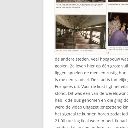
de andere steden, veel hoogbouw wa
gooien. Ze leven hier op één grote vuil
liggen spoelen de mensen rustig hun b
is me een raadsel. De stad is tamelijk
Europees uit. Voor de kust ligt het ei
stond. Dit was één van de wereldwon
heb ik de bus genomen en die ging do
werd de video uitgezet (ontzettend ki
het signaal te kunnen horen zodat ie
21.00 uur lag ik al weer in bed, ik ha
zonder dat ze een andere taal spreke