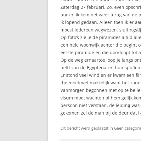
Zaterdag 27 februari. Zo, even opsch
uur en ik kom net weer terug van de p
ik lopend gedaan. Alleen toen ik er a
moest iedereen wegwezen, sluitingsti
Op foto’s zie je de piramides altijd al
een hele woonwijk achter die begint 
eerste piramide en die doorloopt tot 
Op de weg ernaartoe loop je langs onte
helft van de Egyptenaren hun spullen 
Er stond veel wind en er kwam een flin
theedoek wel makkelijk want het zand 
Vanmorgen begonnen met op te bellen
visum moet wachten of hem gelijk kon
persoon niet verstaan, de leiding was
gekomen zei de man bij de deur dat ik
Dit bericht werd geplaatst in
Geen categori