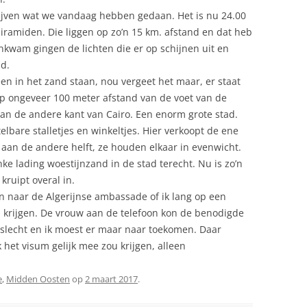
rijven wat we vandaag hebben gedaan. Het is nu 24.00
iramiden. Die liggen op zo’n 15 km. afstand en dat heb
ankwam gingen de lichten die er op schijnen uit en
jd.
leen in het zand staan, nou vergeet het maar, er staat
op ongeveer 100 meter afstand van de voet van de
aan de andere kant van Cairo. Een enorm grote stad.
lbare stalletjes en winkeltjes. Hier verkoopt de ene
aan de andere helft, ze houden elkaar in evenwicht.
ke lading woestijnzand in de stad terecht. Nu is zo’n
kruipt overal in.
 naar de Algerijnse ambassade of ik lang op een
 krijgen. De vrouw aan de telefoon kon de benodigde
 slecht en ik moest er maar naar toekomen. Daar
 het visum gelijk mee zou krijgen, alleen
e
,
Midden Oosten
op
2 maart 2017
.