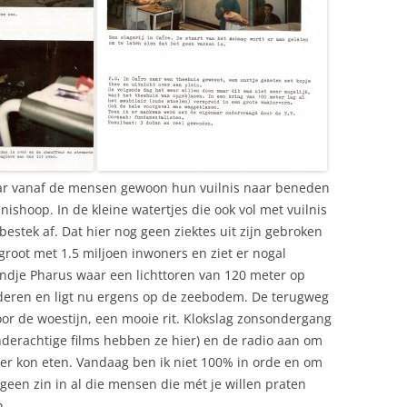
ar vanaf de mensen gewoon hun vuilnis naar beneden
nishoop. In de kleine watertjes die ook vol met vuilnis
estek af. Dat hier nog geen ziektes uit zijn gebroken
 groot met 1.5 miljoen inwoners en ziet er nogal
landje Pharus waar een lichttoren van 120 meter op
deren en ligt nu ergens op de zeebodem. De terugweg
or de woestijn, een mooie rit. Klokslag zonsondergang
nderachtige films hebben ze hier) en de radio aan om
der kon eten. Vandaag ben ik niet 100% in orde en om
d geen zin in al die mensen die mét je willen praten
n.