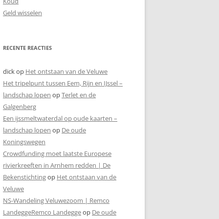
Koud
Geld wisselen
RECENTE REACTIES
dick
op
Het ontstaan van de Veluwe
Het tripelpunt tussen Eem, Rijn en IJssel –
landschap lopen
op
Terlet en de
Galgenberg
Een ijssmeltwaterdal op oude kaarten –
landschap lopen
op
De oude
Koningswegen
Crowdfunding moet laatste Europese
rivierkreeften in Arnhem redden | De
Bekenstichting
op
Het ontstaan van de
Veluwe
NS-Wandeling Veluwezoom | Remco
LandeggeRemco Landegge
op
De oude