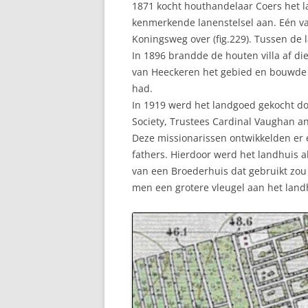
1871 kocht houthandelaar Coers het l
kenmerkende lanenstelsel aan. Eén van
Koningsweg over (fig.229). Tussen de 
In 1896 brandde de houten villa af d
van Heeckeren het gebied en bouwde e
had.
In 1919 werd het landgoed gekocht doo
Society, Trustees Cardinal Vaughan and 
Deze missionarissen ontwikkelden er 
fathers. Hierdoor werd het landhuis a
van een Broederhuis dat gebruikt zo
men een grotere vleugel aan het landh