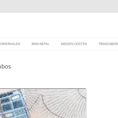
Ga
naar
ORVERHALEN
IRAN NEPAL
MIDDEN OOSTEN
TRANSSIBERI
de
inhoud
nbos