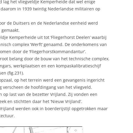
d lag het vliegveldje Kemperheide dat wel enige
 daarom in 1939 twintig Nederlandse militairen op
door de Duitsers en de Nederlandse eenheid werd
n gemaakt.
ldje Kemperheide uit tot ‘Fliegerhorst Deelen’ waarbij
hnisch complex ‘Werft’ genaamd. De onderkomens van
nomen door de ‘Fliegerhorstkommandantur’.
 groot belang door de bouw van het technische complex.
ngars, werkplaatsen en een kompaskalibratieschijf
en (fig.231).
zaal, op het terrein werd een gevangenis ingericht
 verscheen de hoofdingang van het vliegveld.
 op last van de bezetter Vrijland. Zij vonden een
k en stichtten daar het ‘Nieuw Vrijland’.
jland werden ook in boerderijstijl opgetrokken maar
tectuur.