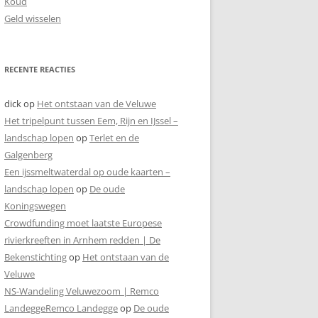
Koud
Geld wisselen
RECENTE REACTIES
dick
op
Het ontstaan van de Veluwe
Het tripelpunt tussen Eem, Rijn en IJssel –
landschap lopen
op
Terlet en de
Galgenberg
Een ijssmeltwaterdal op oude kaarten –
landschap lopen
op
De oude
Koningswegen
Crowdfunding moet laatste Europese
rivierkreeften in Arnhem redden | De
Bekenstichting
op
Het ontstaan van de
Veluwe
NS-Wandeling Veluwezoom | Remco
LandeggeRemco Landegge
op
De oude