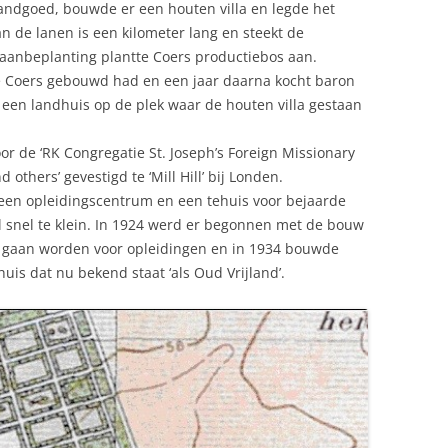
andgoed, bouwde er een houten villa en legde het
 de lanen is een kilometer lang en steekt de
laanbeplanting plantte Coers productiebos aan.
ie Coers gebouwd had en een jaar daarna kocht baron
en landhuis op de plek waar de houten villa gestaan
r de ‘RK Congregatie St. Joseph’s Foreign Missionary
others’ gevestigd te ‘Mill Hill’ bij Londen.
een opleidingscentrum en een tehuis voor bejaarde
l snel te klein. In 1924 werd er begonnen met de bouw
u gaan worden voor opleidingen en in 1934 bouwde
uis dat nu bekend staat ‘als Oud Vrijland’.