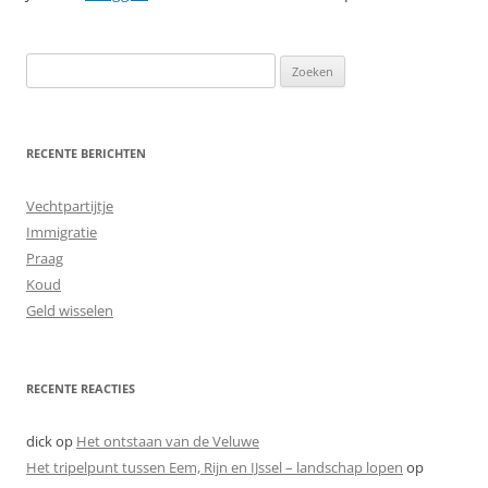
Zoeken
naar:
RECENTE BERICHTEN
Vechtpartijtje
Immigratie
Praag
Koud
Geld wisselen
RECENTE REACTIES
dick
op
Het ontstaan van de Veluwe
Het tripelpunt tussen Eem, Rijn en IJssel – landschap lopen
op