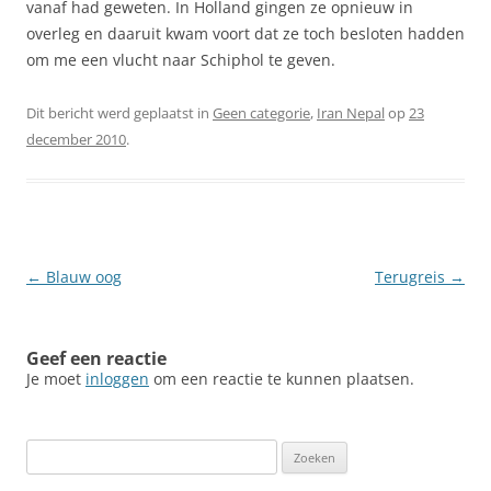
vanaf had geweten. In Holland gingen ze opnieuw in
overleg en daaruit kwam voort dat ze toch besloten hadden
om me een vlucht naar Schiphol te geven.
Dit bericht werd geplaatst in
Geen categorie
,
Iran Nepal
op
23
december 2010
.
Berichtnavigatie
←
Blauw oog
Terugreis
→
Geef een reactie
Je moet
inloggen
om een reactie te kunnen plaatsen.
Zoeken
naar: