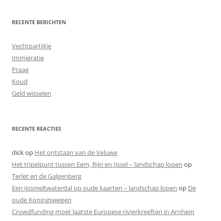
RECENTE BERICHTEN
Vechtpartijtje
Immigratie
Praag
Koud
Geld wisselen
RECENTE REACTIES
dick
op
Het ontstaan van de Veluwe
Het tripelpunt tussen Eem, Rijn en IJssel – landschap lopen
op
Terlet en de Galgenberg
Een ijssmeltwaterdal op oude kaarten – landschap lopen
op
De
oude Koningswegen
Crowdfunding moet laatste Europese rivierkreeften in Arnhem