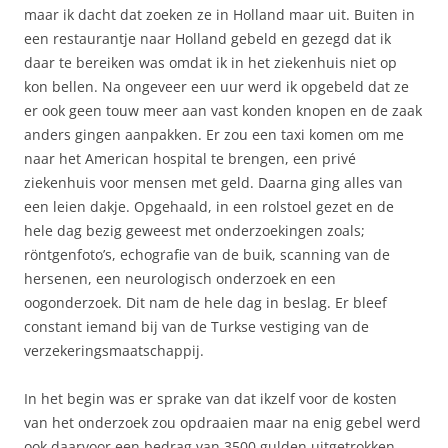
maar ik dacht dat zoeken ze in Holland maar uit. Buiten in
een restaurantje naar Holland gebeld en gezegd dat ik
daar te bereiken was omdat ik in het ziekenhuis niet op
kon bellen. Na ongeveer een uur werd ik opgebeld dat ze
er ook geen touw meer aan vast konden knopen en de zaak
anders gingen aanpakken. Er zou een taxi komen om me
naar het American hospital te brengen, een privé
ziekenhuis voor mensen met geld. Daarna ging alles van
een leien dakje. Opgehaald, in een rolstoel gezet en de
hele dag bezig geweest met onderzoekingen zoals;
röntgenfoto’s, echografie van de buik, scanning van de
hersenen, een neurologisch onderzoek en een
oogonderzoek. Dit nam de hele dag in beslag. Er bleef
constant iemand bij van de Turkse vestiging van de
verzekeringsmaatschappij.
In het begin was er sprake van dat ikzelf voor de kosten
van het onderzoek zou opdraaien maar na enig gebel werd
ook daarvoor een bedrag van 3500 gulden uitgetrokken.